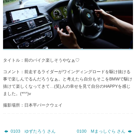
タイトル：前のバイク楽しそうやなぁ♡
コメント：前走するライダーがワインディングロードを駆け抜ける
事で楽しんでるんだろうなぁ。と考えたら自分もそこをBMWで駆け
抜けて楽しくなってきて…(笑)人の幸せを見て自分のHAPPYを感じ
ました。(*^^)v
撮影場所：日本平パークウェイ
0103 ゆずたろう さん
0100 Mまっしぐら さん