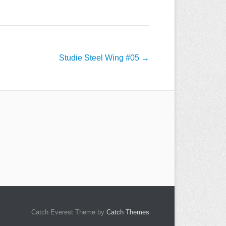
Studie Steel Wing #05
→
Catch Everest Theme by
Catch Themes