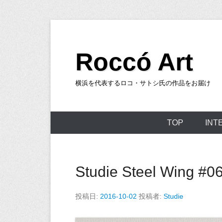
コ
ン
Roccó Art
テ
ン
ツ
横浜を代表するロコ・サトシ氏の作品をお届け
へ
ス
メ
TOP
INT
キ
イ
ッ
ン
プ
メ
Studie Steel Wing #0
ニ
ュ
投稿日:
2016-10-02
投稿者:
Studie
ー