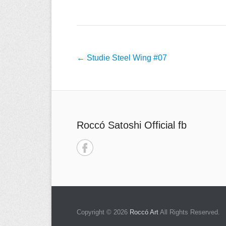
投
←
Studie Steel Wing #07
稿
ナ
ビ
ゲ
Roccó Satoshi Official fb
ー
シ
ョ
ン
Copyright © 2026
Roccó Art
All Rights Reserved.