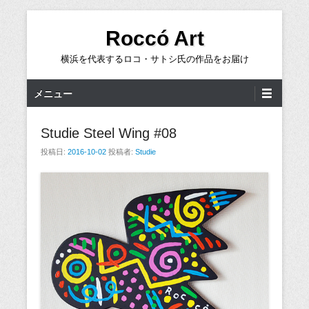
コ
Roccó Art
ン
テ
横浜を代表するロコ・サトシ氏の作品をお届け
ン
ツ
メ
メニュー
へ
イ
ス
ン
Studie Steel Wing #08
キ
メ
投稿日:
2016-10-02
投稿者:
Studie
ッ
ニ
プ
ュ
ー